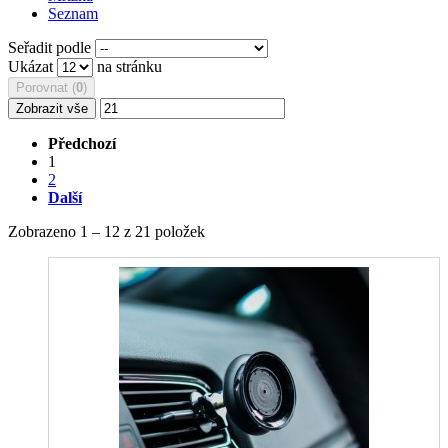
Seznam
Seřadit podle
Ukázat
na stránku
Porovnat (
0
)
Zobrazit vše
Předchozí
1
2
Další
Zobrazeno 1 – 12 z 21 položek