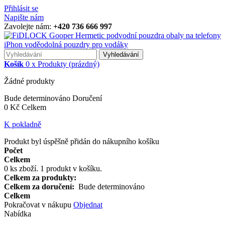
Přihlásit se
Napište nám
Zavolejte nám:
+420 736 666 997
Vyhledávání
Košík
0
x
Produkty
(prázdný)
Žádné produkty
Bude determinováno
Doručení
0 Kč
Celkem
K pokladně
Produkt byl úspěšně přidán do nákupního košíku
Počet
Celkem
0
ks zboží.
1 produkt v košíku.
Celkem za produkty:
Celkem za doručení:
Bude determinováno
Celkem
Pokračovat v nákupu
Objednat
Nabídka